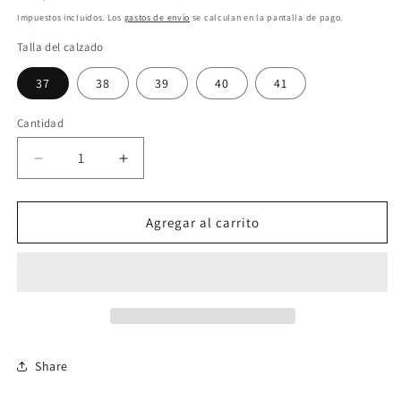
habitual
Impuestos incluidos. Los
gastos de envío
se calculan en la pantalla de pago.
Talla del calzado
37
38
39
40
41
Cantidad
Reducir
Aumentar
cantidad
cantidad
para
para
Zapato
Zapato
Agregar al carrito
de
de
mujer
mujer
Baerchi
Baerchi
40900
40900
Share