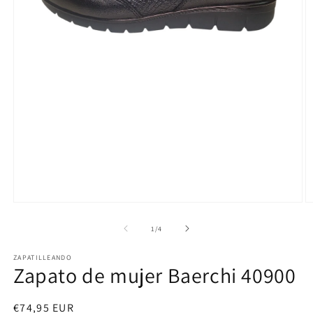
Abrir
Ab
elemento
e
multimedia
m
de
1
/
4
1
2
en
e
ZAPATILLEANDO
una
u
Zapato de mujer Baerchi 40900
ventana
v
modal
m
Precio
€74,95 EUR