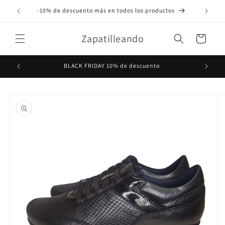
Ir
directamente
-10% de descuento más en todos los productos
al contenido
Zapatilleando
Carrito
BLACK FRIDAY 10% de descuento
Ir
directamente
a la
información
del producto