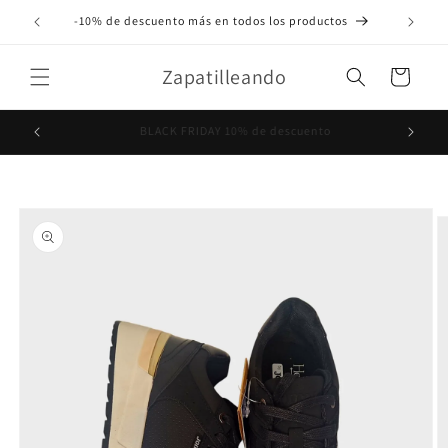
Ir
directamente
-10% de descuento más en todos los productos
al contenido
Zapatilleando
Carrito
Código BLACKFRIDAY25
Ir
directamente
a la
información
del producto