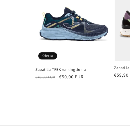
c
i
ó
n
Oferta
:
Zapatill
Zapatilla TREK running Joma
Precio
€59,90
Precio
Precio
€50,00 EUR
€70,00 EUR
habitu
habitual
de
oferta