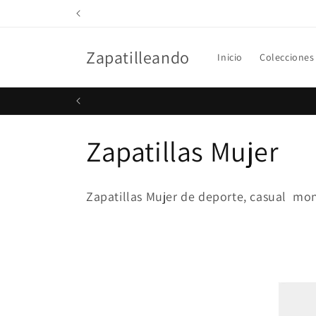
Ir
directamente
al contenido
Zapatilleando
Inicio
Colecciones
C
Zapatillas Mujer
o
Zapatillas Mujer de deporte, casual mo
l
e
c