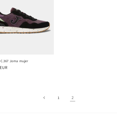
a C.367 Joma mujer
 EUR
al
2
1